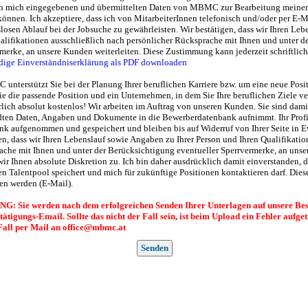
ch mich eingegebenen und übermittelten Daten von MBMC zur Bearbeitung meiner 
önnen. Ich akzeptiere, dass ich von MitarbeiterInnen telefonisch und/oder per E-
losen Ablauf bei der Jobsuche zu gewährleisten. Wir bestätigen, dass wir Ihren Le
alifikationen ausschließlich nach persönlicher Rücksprache mit Ihnen und unter d
merke, an unsere Kunden weiterleiten. Diese Zustimmung kann jederzeit schriftlic
ndige Einverständniserklärung als PDF downloaden
unterstützt Sie bei der Planung Ihrer beruflichen Karriere bzw. um eine neue Pos
Sie die passende Position und ein Unternehmen, in dem Sie Ihre beruflichen Ziele ve
rlich absolut kostenlos! Wir arbeiten im Auftrag von unseren Kunden. Sie sind da
dten Daten, Angaben und Dokumente in die Bewerberdatenbank aufnimmt. Ihr Profi
k aufgenommen und gespeichert und bleiben bis auf Widerruf von Ihrer Seite in 
en, dass wir Ihren Lebenslauf sowie Angaben zu Ihrer Person und Ihren Qualifikatio
che mit Ihnen und unter der Berücksichtigung eventueller Sperrvermerke, an unser
wir Ihnen absolute Diskretion zu. Ich bin daher ausdrücklich damit einverstande
en Talentpool speichert und mich für zukünftige Positionen kontaktieren darf. Dies
en werden (E-Mail).
: Sie werden nach dem erfolgreichen Senden Ihrer Unterlagen auf unsere Bestä
stätigungs-Email.
Sollte das nicht der Fall sein, ist beim Upload ein Fehler aufge
Fall per Mail an office@mbmc.at
Senden