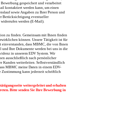
Bewerbung gespeichert und verarbeitet
Mail kontaktiert werden kann, um einen
benslauf sowie Angaben zu Ihrer Person und
er Berücksichtigung eventueller
h widerrufen werden (E-Mail).
ition zu finden. Gemeinsam mit Ihnen finden
rwirklichen können. Unsere Tätigkeit ist für
mit einverstanden, dass MBMC, die von Ihnen
l und Ihre Dokumente werden bei uns in die
Evidenz in unserem EDV System. Wir
nen ausschließlich nach persönlicher
e Kunden weiterleiten. Selbstverständlich
n, dass MBMC meine Daten in einem EDV-
e Zustimmung kann jederzeit schriftlich
tigungsseite weitergeleitet und erhalten
treten. Bitte senden Sie Ihre Bewerbung in