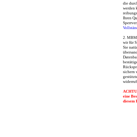
die dur
werden k
reibungs
Ihren Qu
Sperrver
Vollstä
2. MBMC 
wir für 
Sie natü
übersan
Datenban
bestätig
Rückspra
sichern 
gestützt
widerruf
ACHTUNG
eine Be
diesem 