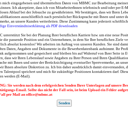
ch mich eingegebenen und übermittelten Daten von MBMC zur Bearbeitung meiner 
önnen. Ich akzeptiere, dass ich von MitarbeiterInnen telefonisch und/oder per E-
losen Ablauf bei der Jobsuche zu gewährleisten. Wir bestätigen, dass wir Ihren Le
alifikationen ausschließlich nach persönlicher Rücksprache mit Ihnen und unter d
merke, an unsere Kunden weiterleiten. Diese Zustimmung kann jederzeit schriftlic
ndige Einverständniserklärung als PDF downloaden
unterstützt Sie bei der Planung Ihrer beruflichen Karriere bzw. um eine neue Pos
Sie die passende Position und ein Unternehmen, in dem Sie Ihre beruflichen Ziele ve
rlich absolut kostenlos! Wir arbeiten im Auftrag von unseren Kunden. Sie sind da
dten Daten, Angaben und Dokumente in die Bewerberdatenbank aufnimmt. Ihr Profi
k aufgenommen und gespeichert und bleiben bis auf Widerruf von Ihrer Seite in 
en, dass wir Ihren Lebenslauf sowie Angaben zu Ihrer Person und Ihren Qualifikatio
che mit Ihnen und unter der Berücksichtigung eventueller Sperrvermerke, an unser
wir Ihnen absolute Diskretion zu. Ich bin daher ausdrücklich damit einverstande
en Talentpool speichert und mich für zukünftige Positionen kontaktieren darf. Dies
en werden (E-Mail).
: Sie werden nach dem erfolgreichen Senden Ihrer Unterlagen auf unsere Bestä
stätigungs-Email.
Sollte das nicht der Fall sein, ist beim Upload ein Fehler aufge
Fall per Mail an office@mbmc.at
Senden