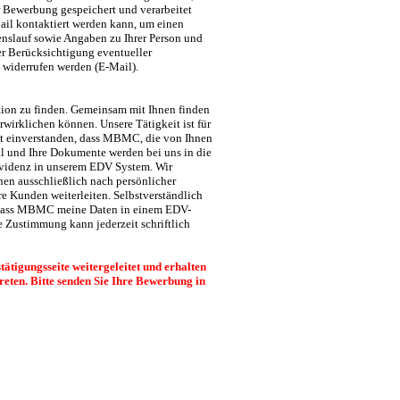
Bewerbung gespeichert und verarbeitet
Mail kontaktiert werden kann, um einen
benslauf sowie Angaben zu Ihrer Person und
er Berücksichtigung eventueller
h widerrufen werden (E-Mail).
ition zu finden. Gemeinsam mit Ihnen finden
rwirklichen können. Unsere Tätigkeit ist für
mit einverstanden, dass MBMC, die von Ihnen
l und Ihre Dokumente werden bei uns in die
Evidenz in unserem EDV System. Wir
nen ausschließlich nach persönlicher
e Kunden weiterleiten. Selbstverständlich
n, dass MBMC meine Daten in einem EDV-
e Zustimmung kann jederzeit schriftlich
tigungsseite weitergeleitet und erhalten
treten. Bitte senden Sie Ihre Bewerbung in