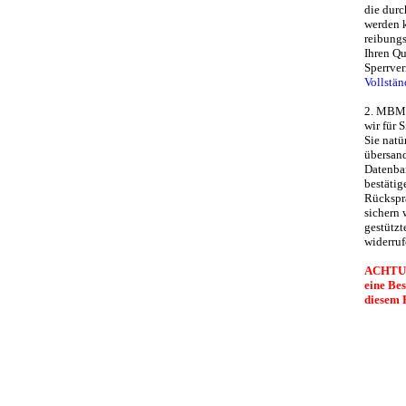
die dur
werden k
reibungs
Ihren Qu
Sperrver
Vollstä
2. MBMC 
wir für 
Sie natü
übersan
Datenban
bestätig
Rückspra
sichern 
gestützt
widerruf
ACHTUNG
eine Be
diesem 