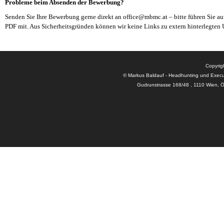
Probleme beim Absenden der Bewerbung?
Senden Sie Ihre Bewerbung gerne direkt an office@mbmc.at – bitte führen Sie auf 
PDF mit. Aus Sicherheitsgründen können wir keine Links zu extern hinterlegten 
Copyrig
© Markus Baldauf - Headhunting und Execu
Gudrunstrasse 168/48 , 1110 Wien, Ö